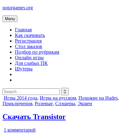
Skip
notorgames.org
to
content
Menu
Главная
Как скачивать
Регистрация
Стол заказов
Подбор по рубрикам
Онлайн игры
Для слабых ПК
Шутеры
Search
for:
Posted
Игры 2014 года
,
Игры на русском
,
Похожие на Hades
,
in
Приключения
,
Ролевые
,
Слэшеры
,
Экшен
Скачать Transistor
к
1 комментарий
записи