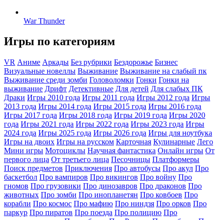
War Thunder
Игры по категориям
VR
Аниме
Аркады
Без рубрики
Бездорожье
Бизнес
Визуальные новеллы
Выживание
Выживание на слабый пк
Выживание среди зомби
Головоломки
Гонки
Гонки на
выживание
Дрифт
Детективные
Для детей
Для слабых ПК
Драки
Игры 2010 года
Игры 2011 года
Игры 2012 года
Игры
2013 года
Игры 2014 года
Игры 2015 года
Игры 2016 года
Игры 2017 года
Игры 2018 года
Игры 2019 года
Игры 2020
года
Игры 2021 года
Игры 2022 года
Игры 2023 года
Игры
2024 года
Игры 2025 года
Игры 2026 года
Игры для ноутбука
Игры на двоих
Игры на русском
Карточная
Кулинарные
Лего
Мини игры
Мотоциклы
Научная фантастика
Онлайн игры
От
первого лица
От третьего лица
Песочницы
Платформеры
Поиск предметов
Приключения
Про автобусы
Про акул
Про
баскетбол
Про вампиров
Про викингов
Про войну
Про
гномов
Про грузовики
Про динозавров
Про драконов
Про
животных
Про зомби
Про инопланетян
Про ковбоев
Про
корабли
Про космос
Про мафию
Про ниндзя
Про орков
Про
паркур
Про пиратов
Про поезда
Про полицию
Про