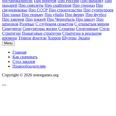
постапокалипсис
Про роботов
Про Россию
Про рыбалку
Про
рыцарей
Про самолеты
Про снайперов
Про спецназ
Про
средневековье
Про СССР
Про строительство
Про супергероев
Про танки
Про тюрьму
Про убийц
Про ферму
Про футбол
Про хакеров
Про хоккей
Про Чернобыль
Про школу
Про
шпионов
Ролевые
С глубоким сюжетом
С открытым миром
Симулятор
Симуляторы жизни
Слэшеры
Спортивные
Стелс
Стратегии
Пошаговые стратегии
Стратегии в реальном
времени
Тёмное фэнтези
Хоррор
Шутеры
Экшен
Menu
Главная
Как скачивать
Стол заказов
Правообладателям
Copyright © 2026 notorgames.org
Scroll
to
Top