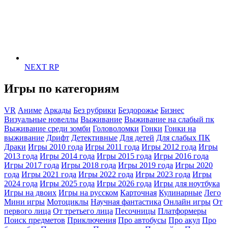
NEXT RP
Игры по категориям
VR
Аниме
Аркады
Без рубрики
Бездорожье
Бизнес
Визуальные новеллы
Выживание
Выживание на слабый пк
Выживание среди зомби
Головоломки
Гонки
Гонки на
выживание
Дрифт
Детективные
Для детей
Для слабых ПК
Драки
Игры 2010 года
Игры 2011 года
Игры 2012 года
Игры
2013 года
Игры 2014 года
Игры 2015 года
Игры 2016 года
Игры 2017 года
Игры 2018 года
Игры 2019 года
Игры 2020
года
Игры 2021 года
Игры 2022 года
Игры 2023 года
Игры
2024 года
Игры 2025 года
Игры 2026 года
Игры для ноутбука
Игры на двоих
Игры на русском
Карточная
Кулинарные
Лего
Мини игры
Мотоциклы
Научная фантастика
Онлайн игры
От
первого лица
От третьего лица
Песочницы
Платформеры
Поиск предметов
Приключения
Про автобусы
Про акул
Про