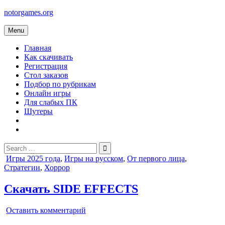
Skip
notorgames.org
to
content
Menu
Главная
Как скачивать
Регистрация
Стол заказов
Подбор по рубрикам
Онлайн игры
Для слабых ПК
Шутеры
Search
for:
Posted
Игры 2025 года
,
Игры на русском
,
От первого лица
,
in
Стратегии
,
Хоррор
Скачать SIDE EFFECTS
on
Оставить комментарий
SIDE