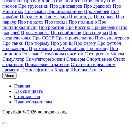
баскетбол
Про вампиров
Про викингов
Про войну
Про
гномов
Про грузовики
Про динозавров
Про драконов
Про
животных
Про зомби
Про инопланетян
Про ковбоев
Про
корабли
Про космос
Про мафию
Про ниндзя
Про орков
Про
паркур
Про пиратов
Про поезда
Про полицию
Про
постапокалипсис
Про роботов
Про Россию
Про рыбалку
Про
рыцарей
Про самолеты
Про снайперов
Про спецназ
Про
средневековье
Про СССР
Про строительство
Про супергероев
Про танки
Про тюрьму
Про убийц
Про ферму
Про футбол
Про хакеров
Про хоккей
Про Чернобыль
Про школу
Про
шпионов
Ролевые
С глубоким сюжетом
С открытым миром
Симулятор
Симуляторы жизни
Слэшеры
Спортивные
Стелс
Стратегии
Пошаговые стратегии
Стратегии в реальном
времени
Тёмное фэнтези
Хоррор
Шутеры
Экшен
Menu
Главная
Как скачивать
Стол заказов
Правообладателям
Copyright © 2026 notorgames.org
Scroll
to