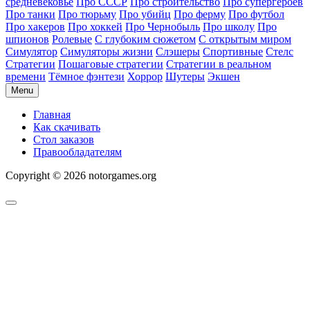
средневековье
Про СССР
Про строительство
Про супергероев
Про танки
Про тюрьму
Про убийц
Про ферму
Про футбол
Про хакеров
Про хоккей
Про Чернобыль
Про школу
Про
шпионов
Ролевые
С глубоким сюжетом
С открытым миром
Симулятор
Симуляторы жизни
Слэшеры
Спортивные
Стелс
Стратегии
Пошаговые стратегии
Стратегии в реальном
времени
Тёмное фэнтези
Хоррор
Шутеры
Экшен
Menu
Главная
Как скачивать
Стол заказов
Правообладателям
Copyright © 2026 notorgames.org
Scroll
to
Top