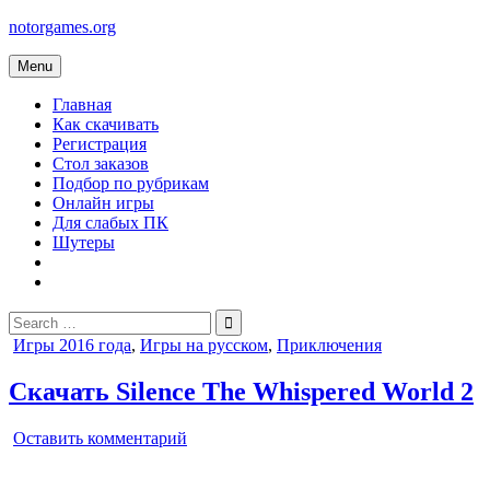
Skip
notorgames.org
to
content
Menu
Главная
Как скачивать
Регистрация
Стол заказов
Подбор по рубрикам
Онлайн игры
Для слабых ПК
Шутеры
Search
for:
Posted
Игры 2016 года
,
Игры на русском
,
Приключения
in
Скачать Silence The Whispered World 2
on
Оставить комментарий
Silence
The