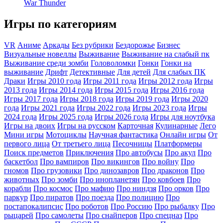
War Thunder
Игры по категориям
VR
Аниме
Аркады
Без рубрики
Бездорожье
Бизнес
Визуальные новеллы
Выживание
Выживание на слабый пк
Выживание среди зомби
Головоломки
Гонки
Гонки на
выживание
Дрифт
Детективные
Для детей
Для слабых ПК
Драки
Игры 2010 года
Игры 2011 года
Игры 2012 года
Игры
2013 года
Игры 2014 года
Игры 2015 года
Игры 2016 года
Игры 2017 года
Игры 2018 года
Игры 2019 года
Игры 2020
года
Игры 2021 года
Игры 2022 года
Игры 2023 года
Игры
2024 года
Игры 2025 года
Игры 2026 года
Игры для ноутбука
Игры на двоих
Игры на русском
Карточная
Кулинарные
Лего
Мини игры
Мотоциклы
Научная фантастика
Онлайн игры
От
первого лица
От третьего лица
Песочницы
Платформеры
Поиск предметов
Приключения
Про автобусы
Про акул
Про
баскетбол
Про вампиров
Про викингов
Про войну
Про
гномов
Про грузовики
Про динозавров
Про драконов
Про
животных
Про зомби
Про инопланетян
Про ковбоев
Про
корабли
Про космос
Про мафию
Про ниндзя
Про орков
Про
паркур
Про пиратов
Про поезда
Про полицию
Про
постапокалипсис
Про роботов
Про Россию
Про рыбалку
Про
рыцарей
Про самолеты
Про снайперов
Про спецназ
Про