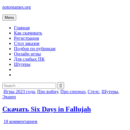
Skip
notorgames.org
to
content
Menu
Главная
Как скачивать
Регистрация
Стол заказов
Подбор по рубрикам
Онлайн игры
Для слабых ПК
Шутеры
Search
for:
Posted
Игры 2023 года
,
Про войну
,
Про спецназ
,
Стелс
,
Шутеры
,
in
Экшен
Скачать Six Days in Fallujah
к
18 комментариев
записи