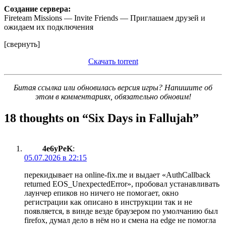
Создание сервера:
Fireteam Missions — Invite Friends — Приглашаем друзей и
ожидаем их подключения
[свернуть]
Скачать torrent
Битая ссылка или обновилась версия игры? Напишите об
этом в комментариях, обязательно обновим!
18 thoughts on “
Six Days in Fallujah
”
4e6yPeK
:
05.07.2026 в 22:15
перекидывает на online-fix.me и выдает «AuthCallback
returned EOS_UnexpectedError», пробовал устанавливать
лаунчер епиков но ничего не помогает, окно
регистрации как описано в инструкции так и не
появляется, в винде везде браузером по умолчанию был
firefox, думал дело в нём но и смена на edge не помогла