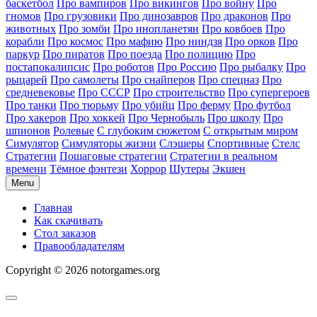
баскетбол
Про вампиров
Про викингов
Про войну
Про
гномов
Про грузовики
Про динозавров
Про драконов
Про
животных
Про зомби
Про инопланетян
Про ковбоев
Про
корабли
Про космос
Про мафию
Про ниндзя
Про орков
Про
паркур
Про пиратов
Про поезда
Про полицию
Про
постапокалипсис
Про роботов
Про Россию
Про рыбалку
Про
рыцарей
Про самолеты
Про снайперов
Про спецназ
Про
средневековье
Про СССР
Про строительство
Про супергероев
Про танки
Про тюрьму
Про убийц
Про ферму
Про футбол
Про хакеров
Про хоккей
Про Чернобыль
Про школу
Про
шпионов
Ролевые
С глубоким сюжетом
С открытым миром
Симулятор
Симуляторы жизни
Слэшеры
Спортивные
Стелс
Стратегии
Пошаговые стратегии
Стратегии в реальном
времени
Тёмное фэнтези
Хоррор
Шутеры
Экшен
Menu
Главная
Как скачивать
Стол заказов
Правообладателям
Copyright © 2026 notorgames.org
Scroll
to