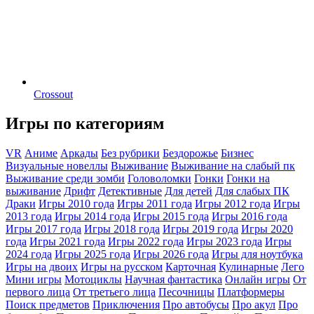
Crossout
Игры по категориям
VR
Аниме
Аркады
Без рубрики
Бездорожье
Бизнес
Визуальные новеллы
Выживание
Выживание на слабый пк
Выживание среди зомби
Головоломки
Гонки
Гонки на
выживание
Дрифт
Детективные
Для детей
Для слабых ПК
Драки
Игры 2010 года
Игры 2011 года
Игры 2012 года
Игры
2013 года
Игры 2014 года
Игры 2015 года
Игры 2016 года
Игры 2017 года
Игры 2018 года
Игры 2019 года
Игры 2020
года
Игры 2021 года
Игры 2022 года
Игры 2023 года
Игры
2024 года
Игры 2025 года
Игры 2026 года
Игры для ноутбука
Игры на двоих
Игры на русском
Карточная
Кулинарные
Лего
Мини игры
Мотоциклы
Научная фантастика
Онлайн игры
От
первого лица
От третьего лица
Песочницы
Платформеры
Поиск предметов
Приключения
Про автобусы
Про акул
Про