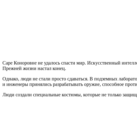
Legion
Rising
Саре Коноровне не удалось спасти мир. Искусственный интелле
Прежней жизни настал конец.
Однако, люди не стали просто сдаваться. В подземных лаборат
и инженеры принялись разрабатывать оружие, способное проти
Люди создали специальные костюмы, которые не только защищал