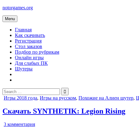
Skip
notorgames.org
to
content
Menu
Главная
Как скачивать
Регистрация
Стол заказов
Подбор по рубрикам
Онлайн игры
Для слабых ПК
Шутеры
Search
for:
Posted
Игры 2018 года
,
Игры на русском
,
Похожие на Алиен шутер
,
Ш
in
Скачать SYNTHETIK: Legion Rising
к
3 комментария
записи
SYNTHETIK: