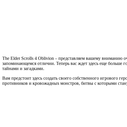
Elder
Scrolls
4
Oblivion
The Elder Scrolls 4 Oblivion – представляем вашему вниманию 
запоминающемся отличии. Теперь вас ждет здесь еще больше 
тайнами и загадками.
Вам предстоит здесь создать своего собственного игрового гер
противников и кровожадных монстров, битвы с которыми стан