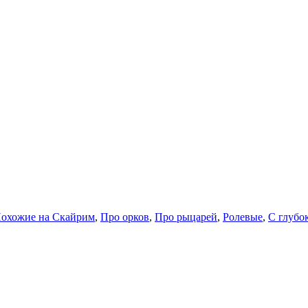
охожие на Скайрим
,
Про орков
,
Про рыцарей
,
Ролевые
,
С глубо