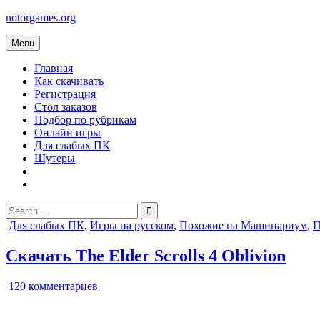
Skip
notorgames.org
to
content
Menu
Главная
Как скачивать
Регистрация
Стол заказов
Подбор по рубрикам
Онлайн игры
Для слабых ПК
Шутеры
Search
for:
Posted
Для слабых ПК
,
Игры на русском
,
Похожие на Машинариум
,
П
in
Скачать The Elder Scrolls 4 Oblivion
к
120 комментариев
записи
The