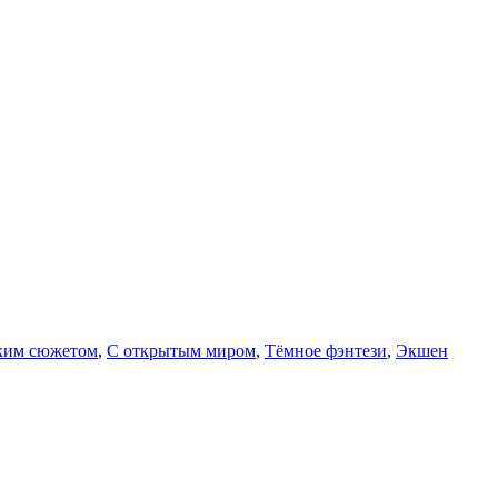
ким сюжетом
,
С открытым миром
,
Тёмное фэнтези
,
Экшен