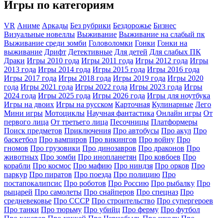
Игры по категориям
VR
Аниме
Аркады
Без рубрики
Бездорожье
Бизнес
Визуальные новеллы
Выживание
Выживание на слабый пк
Выживание среди зомби
Головоломки
Гонки
Гонки на
выживание
Дрифт
Детективные
Для детей
Для слабых ПК
Драки
Игры 2010 года
Игры 2011 года
Игры 2012 года
Игры
2013 года
Игры 2014 года
Игры 2015 года
Игры 2016 года
Игры 2017 года
Игры 2018 года
Игры 2019 года
Игры 2020
года
Игры 2021 года
Игры 2022 года
Игры 2023 года
Игры
2024 года
Игры 2025 года
Игры 2026 года
Игры для ноутбука
Игры на двоих
Игры на русском
Карточная
Кулинарные
Лего
Мини игры
Мотоциклы
Научная фантастика
Онлайн игры
От
первого лица
От третьего лица
Песочницы
Платформеры
Поиск предметов
Приключения
Про автобусы
Про акул
Про
баскетбол
Про вампиров
Про викингов
Про войну
Про
гномов
Про грузовики
Про динозавров
Про драконов
Про
животных
Про зомби
Про инопланетян
Про ковбоев
Про
корабли
Про космос
Про мафию
Про ниндзя
Про орков
Про
паркур
Про пиратов
Про поезда
Про полицию
Про
постапокалипсис
Про роботов
Про Россию
Про рыбалку
Про
рыцарей
Про самолеты
Про снайперов
Про спецназ
Про
средневековье
Про СССР
Про строительство
Про супергероев
Про танки
Про тюрьму
Про убийц
Про ферму
Про футбол