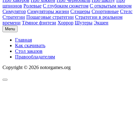
Про хакеров
Про хоккей
Про Чернобыль
Про школу
Про
шпионов
Ролевые
С глубоким сюжетом
С открытым миром
Симулятор
Симуляторы жизни
Слэшеры
Спортивные
Стелс
Стратегии
Пошаговые стратегии
Стратегии в реальном
времени
Тёмное фэнтези
Хоррор
Шутеры
Экшен
Menu
Главная
Как скачивать
Стол заказов
Правообладателям
Copyright © 2026 notorgames.org
Scroll
to
Top