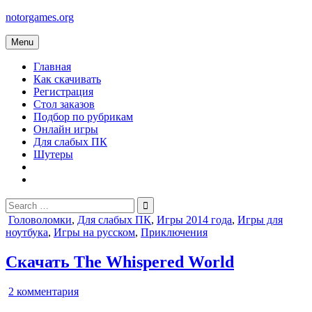
Skip
notorgames.org
to
content
Menu
Главная
Как скачивать
Регистрация
Стол заказов
Подбор по рубрикам
Онлайн игры
Для слабых ПК
Шутеры
Search
for:
Posted
Головоломки
,
Для слабых ПК
,
Игры 2014 года
,
Игры для
in
ноутбука
,
Игры на русском
,
Приключения
Скачать The Whispered World
к
2 комментария
записи