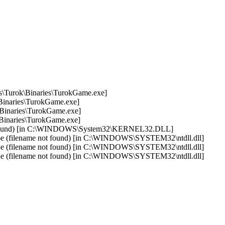
es\Turok\Binaries\TurokGame.exe]
\Binaries\TurokGame.exe]
\Binaries\TurokGame.exe]
\Binaries\TurokGame.exe]
ot found) [in C:\WINDOWS\System32\KERNEL32.DLL]
e (filename not found) [in C:\WINDOWS\SYSTEM32\ntdll.dll]
e (filename not found) [in C:\WINDOWS\SYSTEM32\ntdll.dll]
e (filename not found) [in C:\WINDOWS\SYSTEM32\ntdll.dll]