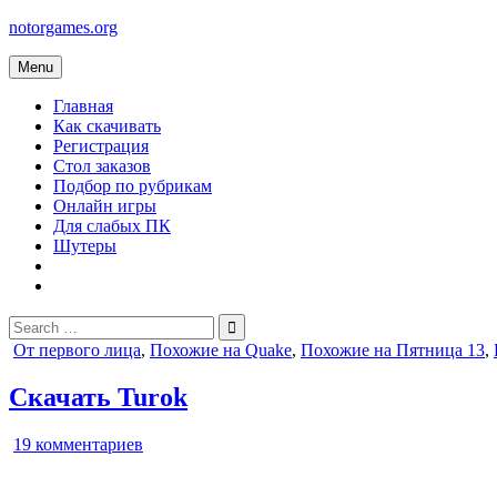
Skip
notorgames.org
to
content
Menu
Главная
Как скачивать
Регистрация
Стол заказов
Подбор по рубрикам
Онлайн игры
Для слабых ПК
Шутеры
Search
for:
Posted
От первого лица
,
Похожие на Quake
,
Похожие на Пятница 13
,
in
Скачать Turok
к
19 комментариев
записи
Turok