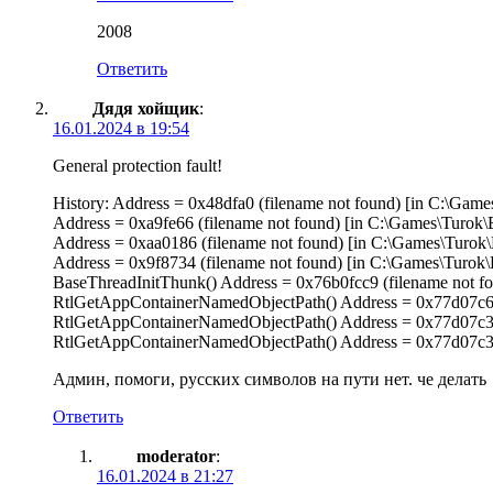
2008
Ответить
Дядя хойщик
:
16.01.2024 в 19:54
General protection fault!
History: Address = 0x48dfa0 (filename not found) [in C:\Gam
Address = 0xa9fe66 (filename not found) [in C:\Games\Turok
Address = 0xaa0186 (filename not found) [in C:\Games\Turok
Address = 0x9f8734 (filename not found) [in C:\Games\Turok
BaseThreadInitThunk() Address = 0x76b0fcc9 (filename n
RtlGetAppContainerNamedObjectPath() Address = 0x77d07c6
RtlGetAppContainerNamedObjectPath() Address = 0x77d07c3
RtlGetAppContainerNamedObjectPath() Address = 0x77d07c3
Админ, помоги, русских символов на пути нет. че делать
Ответить
moderator
:
16.01.2024 в 21:27